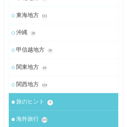
東海地方
111
沖縄
38
甲信越地方
39
関東地方
64
関西地方
124
旅のヒント
9
海外旅行
165