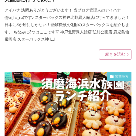
アイハナ 訪問ありがとうございます！ 当ブログ管理人のアイハナ
(@ai_ha_na)です♪ スターバックス神戸北野異人館店に行ってきました！
日本に3か所にしかない！登録有形文化財のスターバックスを紹介しま
す。 ちなみに3つはここです▽ 神戸北野異人館店 弘前公園店 鹿児島仙
厳園店 スターバックス神 […]
続きを読む
関西地方