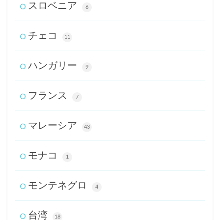
スロベニア
6
チェコ
11
ハンガリー
9
フランス
7
マレーシア
43
モナコ
1
モンテネグロ
4
台湾
18