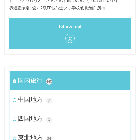
行、ひとり旅など、さまざまな旅の参考になれば嬉しいです。 世
界遺産検定1級／2級FP技能士／小学校教員免許 所持
follow me!
国内旅行
440
中国地方
7
四国地方
1
東北地方
54