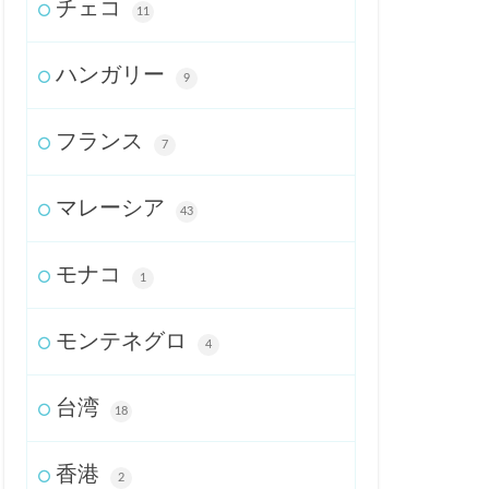
チェコ
11
ハンガリー
9
フランス
7
マレーシア
43
モナコ
1
モンテネグロ
4
台湾
18
香港
2