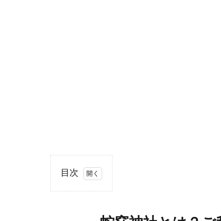
目次
1
蛇窪
神社