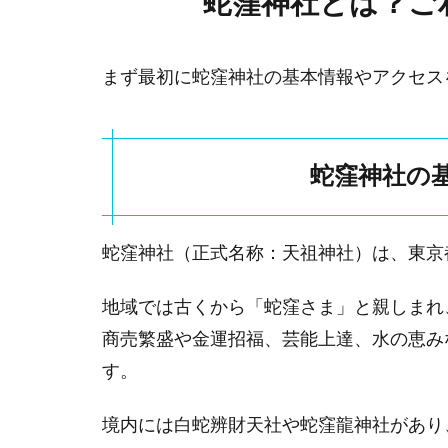
蛇窪神社とは？ご
と
は？
ご利
まず最初に蛇窪神社の基本情報やアクセス
益や
歴史
を簡
単に
蛇窪神社の
紹介
1.1
蛇窪
蛇窪神社（正式名称：天祖神社）は、東京
神社
の基
地域では古くから「蛇窪さま」と親しまれ
本情
報と
商売繁盛や金運招福、芸能上達、水の恵み
アク
す。
セス
1.2
境内には白蛇辨財天社や蛇窪龍神社があり
蛇窪