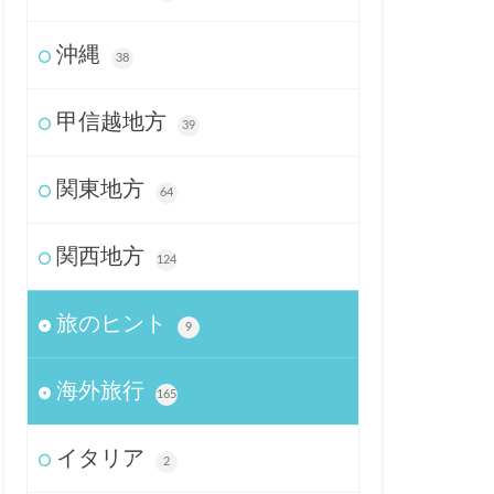
沖縄
38
甲信越地方
39
関東地方
64
関西地方
124
旅のヒント
9
海外旅行
165
イタリア
2