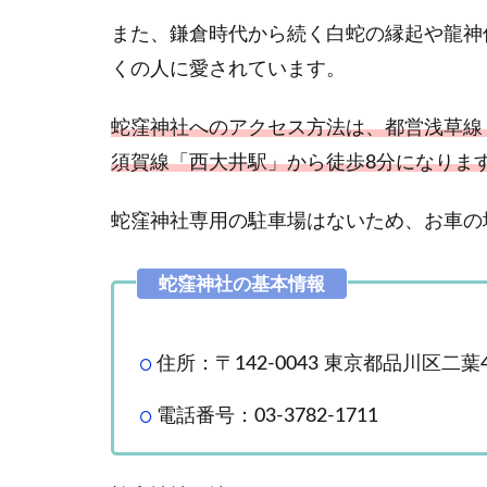
神社
また、鎌倉時代から続く白蛇の縁起や龍神
のご
くの人に愛されています。
利
益・
ご祭
蛇窪神社へのアクセス方法は、都営浅草線・
神に
須賀線「西大井駅」から徒歩8分になりま
つい
て
蛇窪神社専用の駐車場はないため、お車の
2
蛇
窪
神
社
の
住所：〒142-0043 東京都品川区二葉4‑
御
朱
電話番号：03‑3782‑1711
印
の
種