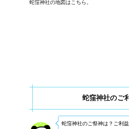
蛇窪神社の地図はこちら。
類
と
魅
力
2.1
蛇窪
神社
の通
常御
朱印
2.2
季節
限定
蛇窪神社のご
や特
別御
朱印
があ
蛇窪神社のご祭神は？ご利益
るっ