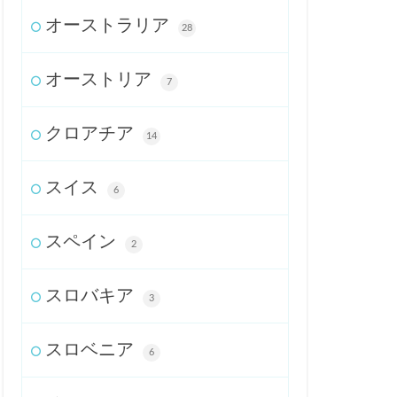
オーストラリア
28
オーストリア
7
クロアチア
14
スイス
6
スペイン
2
スロバキア
3
スロベニア
6