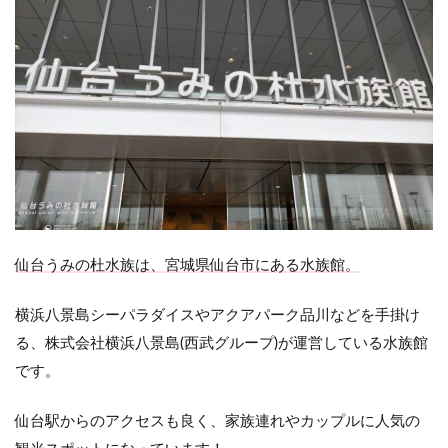
基
本
情
報
1.1
仙台
駅か
らの
アク
セス
1.2
仙台
仙台うみの杜水族は、宮城県仙台市にある水族館。
うみ
の杜
水族
横浜八景島シーパラダイスやアクアパーク品川などを手掛け
館の
る、株式会社横浜八景島(西武グループ)が運営している水族館
入館
です。
料
1.3
仙台駅からのアクセスも良く、家族連れやカップルに人気の
仙台
うみ