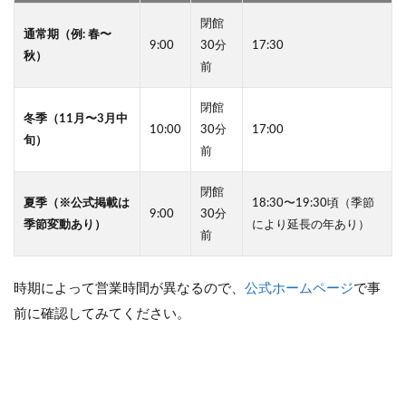
ー
閉館
通常期（例: 春〜
5
9:00
30分
17:30
秋）
う
前
み
の
閉館
杜
冬季（11月〜3月中
10:00
30分
17:00
水
旬）
族
前
館
の
閉館
お
夏季（※公式掲載は
18:30〜19:30頃（季節
9:00
30分
み
季節変動あり）
により延長の年あり）
や
前
げ
6
時期によって営業時間が異なるので、
公式ホームページ
で事
う
前に確認してみてください。
み
の
杜
水
族
館