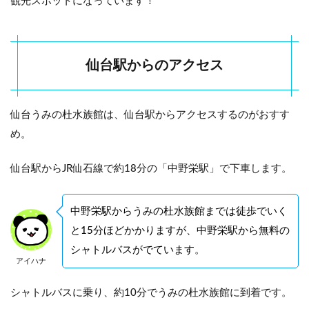
観光スポットになっています！
の杜
水族
館の
営業
仙台駅からのアクセス
時間
2
仙
仙台うみの杜水族館は、仙台駅からアクセスするのがおすす
台
う
め。
み
の
杜
仙台駅からJR仙石線で約18分の「中野栄駅」で下車します。
水
族
館
中野栄駅からうみの杜水族館までは徒歩でいく
の
と15分ほどかかりますが、中野栄駅から無料の
見
ど
シャトルバスがでています。
こ
アイハナ
ろ
シャトルバスに乗り、約10分でうみの杜水族館に到着です。
2.1