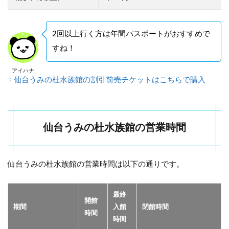
間
と
デ
ー
2回以上行く方は年間パスポートがおすすめで
ト
すね！
で
の
アイハナ
回
⇨ 仙台うみの杜水族館の割引前売チケットはこちらで購入
り
方
4
仙
仙台うみの杜水族館の営業時間
台
う
み
の
仙台うみの杜水族館の営業時間は以下の通りです。
杜
水
族
最終
館
開館
の
期間
入館
閉館時間
時間
シ
時間
ョ