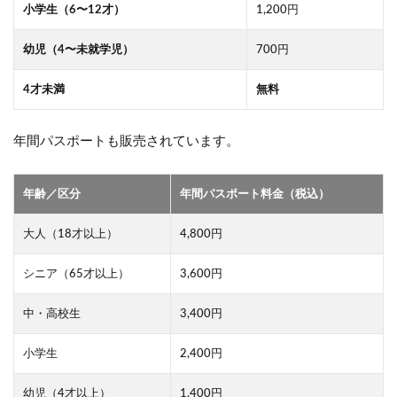
ワケ
小学生（6〜12才）
1,200円
イル
カ
幼児（4〜未就学児）
700円
2.5
クラ
4才未満
無料
ゲに
癒さ
れる
年間パスポートも販売されています。
3
仙
年齢／区分
年間パスポート料金（税込）
台
う
大人（18才以上）
4,800円
み
の
杜
シニア（65才以上）
3,600円
水
族
中・高校生
3,400円
館
の
所
小学生
2,400円
要
時
幼児（4才以上）
1,400円