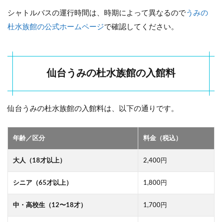
東北
の海
シャトルバスの運行時間は、時期によって異なるので
うみの
を体
杜水族館の公式ホームページ
で確認してください。
験
2.2
日本
でこ
仙台うみの杜水族館の入館料
こだ
け！
ヨシ
キリ
仙台うみの杜水族館の入館料は、以下の通りです。
ザメ
2.3
年齢／区分
料金（税込）
珍し
いカ
エル
大人（18才以上）
2,400円
に会
え
シニア（65才以上）
1,800円
る！
2.4
中・高校生（12〜18才）
1,700円
イロ