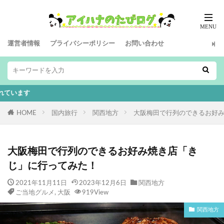
運営者情報
プライバシーポリシー
お問い合わせ
本ペ
HOME
国内旅行
関西地方
大阪梅田で行列のできるお好
大阪梅田で行列のできるお好み焼き店「き
じ」に行ってみた！
2021年11月11日
2023年12月6日
関西地方
ご当地グルメ
,
大阪
919View
関西地方