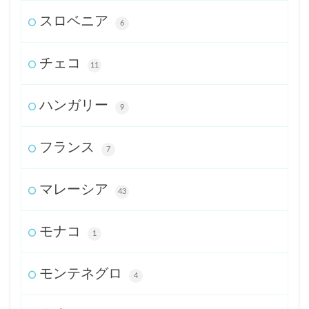
スロベニア
6
チェコ
11
ハンガリー
9
フランス
7
マレーシア
43
モナコ
1
モンテネグロ
4