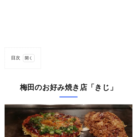
目次
1
梅田
のお
梅田のお好み焼き店「きじ」
好み
焼き
店
「き
じ」
2
お好
み焼