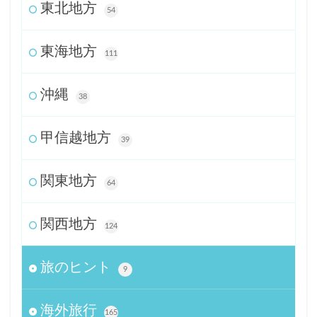
東北地方
54
東海地方
111
沖縄
38
甲信越地方
39
関東地方
64
関西地方
124
旅のヒント
9
海外旅行
165