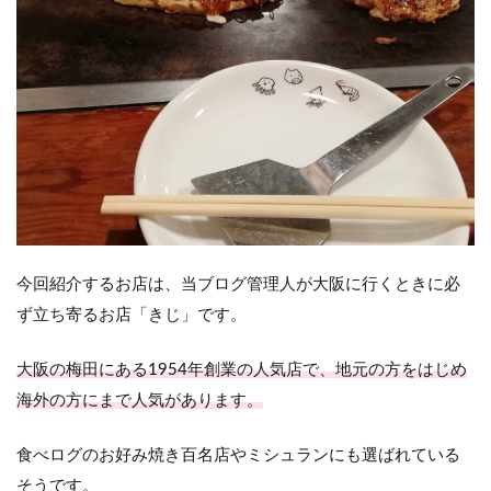
き
「き
じ」
への
アク
セス
3
梅田
のお
好み
焼き
店
「き
今回紹介するお店は、当ブログ管理人が大阪に行くときに必
じ」
ず立ち寄るお店「きじ」です。
に行
って
み
大阪の梅田にある1954年創業の人気店で、地元の方をはじめ
た！
海外の方にまで人気があります。
4
大阪
食べログのお好み焼き百名店やミシュランにも選ばれている
に行
った
そうです。