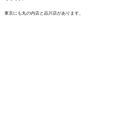
ら
「き
東京にも丸の内店と品川店があります。
じ」
でお
好み
焼き
を食
べよ
う