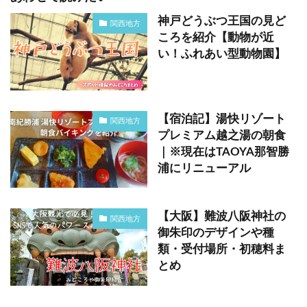
神戸どうぶつ王国の見ど
関西地方
ころを紹介【動物が近
い！ふれあい型動物園】
【宿泊記】湯快リゾート
関西地方
プレミアム越之湯の朝食
｜※現在はTAOYA那智勝
浦にリニューアル
【大阪】難波八阪神社の
関西地方
御朱印のデザインや種
類・受付場所・初穂料ま
とめ