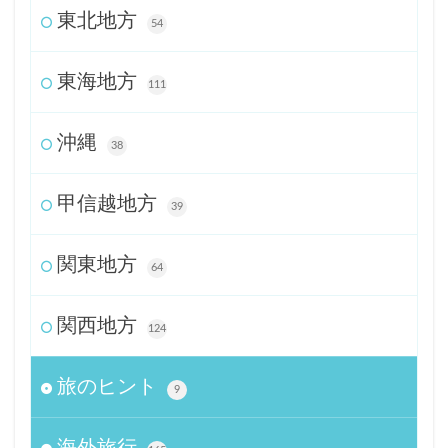
東北地方
54
東海地方
111
沖縄
38
甲信越地方
39
関東地方
64
関西地方
124
旅のヒント
9
海外旅行