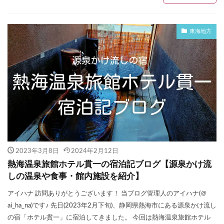
東海地方
2023年3月8日
2024年2月12日
熱海温泉旅館ホテル貫一の宿泊記ブログ【源泉かけ流
しの温泉や食事・館内施設を紹介】
アイハナ 訪問ありがとうございます！ 当ブログ管理人のアイハナ(＠
ai_ha_na)です♪ 先日(2023年2月下旬)、静岡県熱海市にある源泉かけ流し
の宿「ホテル貫一」に宿泊してきました。 今回は熱海温泉旅館ホテル