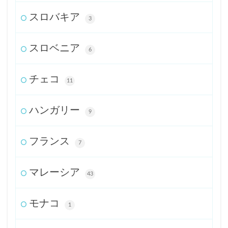
スロバキア
3
スロベニア
6
チェコ
11
ハンガリー
9
フランス
7
マレーシア
43
モナコ
1