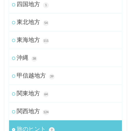
四国地方
1
東北地方
54
東海地方
111
沖縄
38
甲信越地方
39
関東地方
64
関西地方
124
旅のヒント
9