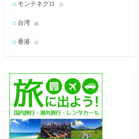
モンテネグロ
4
台湾
18
香港
2