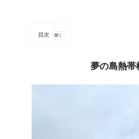
目次
1
夢
の
夢の島熱帯
島
熱
帯
植
物
館
の
基
本
情