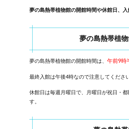
金
夢の島熱帯植物館の開館時間や休館日、入
1.3
夢の
島熱
帯植
夢の島熱帯植物
物館
への
アク
セス
午前9時
夢の島熱帯植物館の開館時間は、
方法
最終入館は午後4時なので注意してくださ
2
夢
の
休館日は毎週月曜日で、月曜日が祝日・都
島
す。
熱
帯
植
物