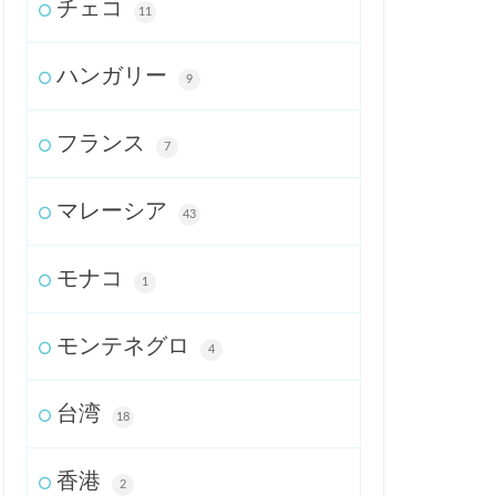
チェコ
11
ハンガリー
9
フランス
7
マレーシア
43
モナコ
1
モンテネグロ
4
台湾
18
香港
2