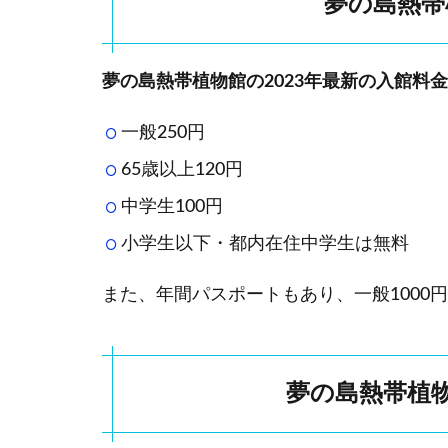
夢の島熱帯
館
の
見
ど
夢の島熱帯植物館の2023年最新の入館料金
こ
ろ
一般250円
2.1
65歳以上120円
映像
中学生100円
ホー
ル
小学生以下・都内在住中学生は無料
2.2
また、年間パスポートもあり、一般1000円
Aド
ーム
(木性
シダ
と水
夢の島熱帯植
辺の
景観)