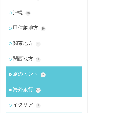
沖縄
38
甲信越地方
39
関東地方
64
関西地方
124
旅のヒント
9
海外旅行
165
イタリア
2