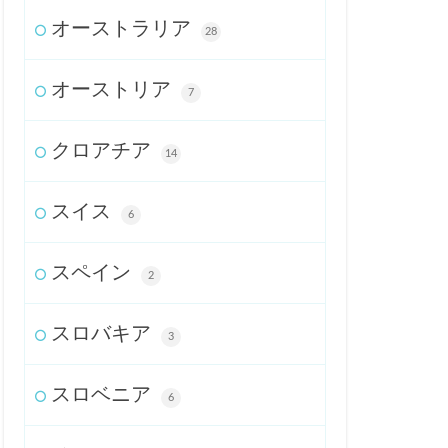
オーストラリア
28
オーストリア
7
クロアチア
14
スイス
6
スペイン
2
スロバキア
3
スロベニア
6