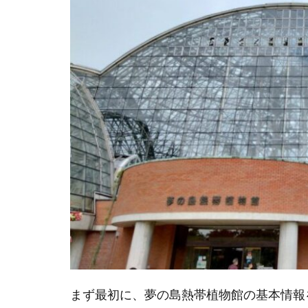
報
1.1
夢の
島熱
帯植
物館
の開
館時
間と
休館
日
1.2
夢の
島熱
帯植
物館
の入
まず最初に、夢の島熱帯植物館の基本情報
館料