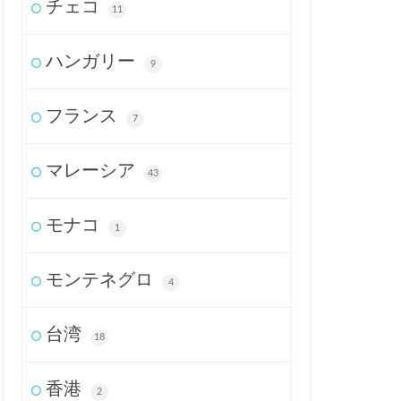
チェコ
11
ハンガリー
9
フランス
7
マレーシア
43
モナコ
1
モンテネグロ
4
台湾
18
香港
2