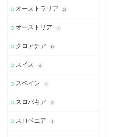
オーストラリア
28
オーストリア
7
クロアチア
14
スイス
6
スペイン
2
スロバキア
3
スロベニア
6