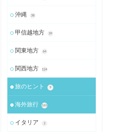
沖縄
38
甲信越地方
39
関東地方
64
関西地方
124
旅のヒント
9
海外旅行
165
イタリア
2