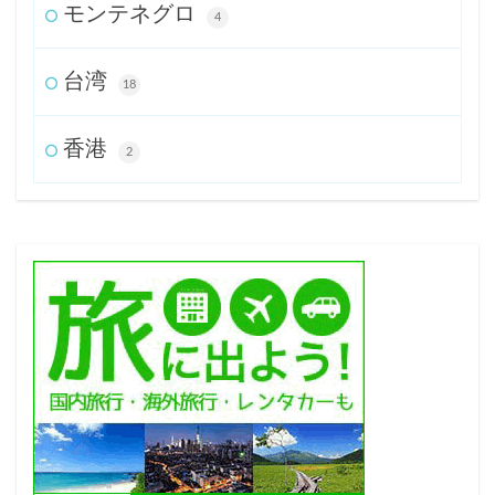
モンテネグロ
4
台湾
18
香港
2