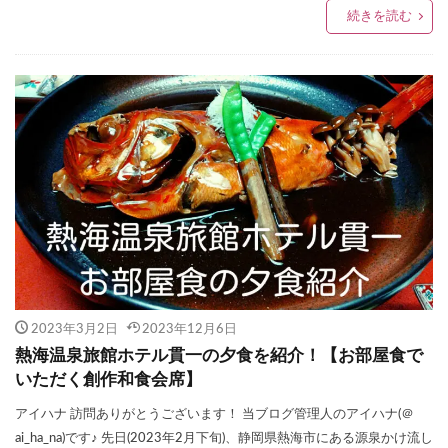
続きを読む
2023年3月2日
2023年12月6日
熱海温泉旅館ホテル貫一の夕食を紹介！【お部屋食で
いただく創作和食会席】
アイハナ 訪問ありがとうございます！ 当ブログ管理人のアイハナ(＠
ai_ha_na)です♪ 先日(2023年2月下旬)、静岡県熱海市にある源泉かけ流し