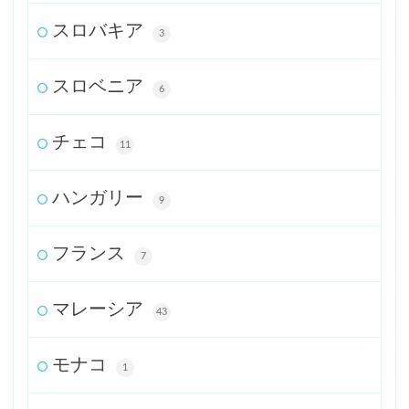
スロバキア
3
スロベニア
6
チェコ
11
ハンガリー
9
フランス
7
マレーシア
43
モナコ
1