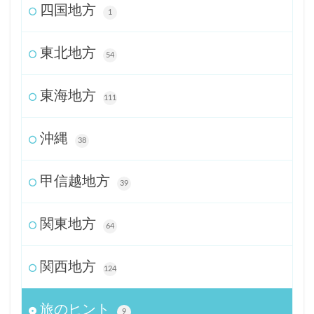
四国地方
1
東北地方
54
東海地方
111
沖縄
38
甲信越地方
39
関東地方
64
関西地方
124
旅のヒント
9