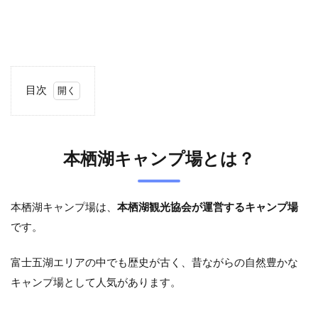
目次
0.1
本栖
湖キ
本栖湖キャンプ場とは？
ャン
プ場
と
は？
本栖湖キャンプ場は、
本栖湖観光協会が運営するキャンプ場
0.1.1
です。
本栖湖
の湖畔
富士五湖エリアの中でも歴史が古く、昔ながらの自然豊かな
にある
キャン
キャンプ場として人気があります。
プ場
0.1.2