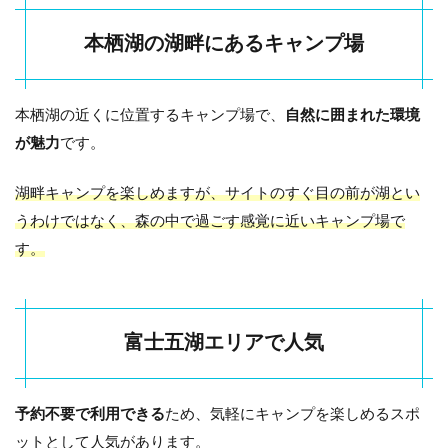
富士五
湖エリ
本栖湖の湖畔にあるキャンプ場
アで人
気
0.2
本栖湖の近くに位置するキャンプ場で、
自然に囲まれた環境
本栖
が魅力
です。
湖キ
ャン
プ場
湖畔キャンプを楽しめますが、サイトのすぐ目の前が湖とい
の基
うわけではなく、森の中で過ごす感覚に近いキャンプ場で
本情
報
す。
0.2.1
基本情
報
富士五湖エリアで人気
0.3
本栖
湖キ
ャン
予約不要で利用できる
ため、気軽にキャンプを楽しめるスポ
プ場
ットとして人気があります。