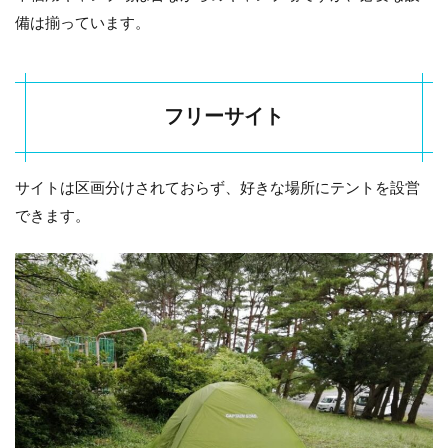
栖
湖
備は揃っています。
キ
ャ
ン
プ
フリーサイト
場
へ
の
ア
サイトは区画分けされておらず、好きな場所にテントを設営
ク
セ
できます。
ス
1.5.1
車での
アクセ
ス
1.5.2
駐車場
情報
1.5.3