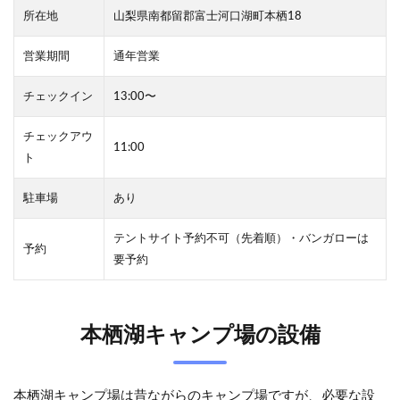
だった
所在地
山梨県南都留郡富士河口湖町本栖18
0.5
本栖
営業期間
通年営業
湖キ
ャン
チェックイン
13:00〜
プ場
は予
約が
チェックアウ
11:00
必
ト
要？
駐車場
0.5.1
あり
テント
サイト
テントサイト予約不可（先着順）・バンガローは
予約
の予約
要予約
0.5.2
繁忙期
の注意
本栖湖キャンプ場の設備
点
1
本
本栖湖キャンプ場は昔ながらのキャンプ場ですが、必要な設