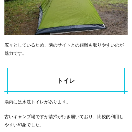
公共交
通機関
でのア
クセス
1.6
本栖
湖キ
ャン
広々としているため、隣のサイトとの距離も取りやすいのが
プ場
魅力です。
周辺
の観
光ス
ポッ
ト
トイレ
1.6.1
本栖湖
場内には水洗トイレがあります。
1.6.2
精進湖
古いキャンプ場ですが清掃が行き届いており、比較的利用し
1.6.3
やすい印象でした。
西湖