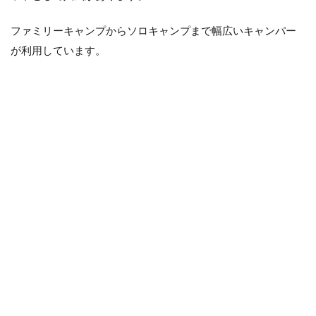
の設
備
ファミリーキャンプからソロキャンプまで幅広いキャンパー
0.3.1
が利用しています。
フリー
サイト
0.3.2
トイレ
0.3.3
炊事場
0.3.4
売店
0.3.5
シャワ
ー
0.4
実際
に本
栖湖
キャ