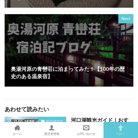
Next
奥湯河原の青巒荘に泊まってみた！【100年の歴
史のある温泉宿】
あわせて読みたい
河口湖観光ガイド｜おす
甲信越地方
すめスポット・ランチ・
ホーム
運営者情報
お問い合わせ
TOPへ
カフェを実体験で紹介