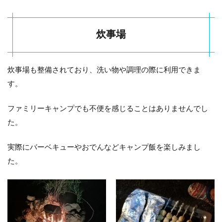
1.6.4
富士五
湖
炊事場
1.7
よく
ある
炊事場も整備されており、洗い物や調理の際に利用できま
質問
す。
1.7.1
予約な
ファミリーキャンプでも不便を感じることはありませんでし
しでも
利用で
た。
きます
か？
実際にバーベキューやおでんなどキャンプ飯を楽しみまし
1.7.2
た。
ペット
は同伴
できま
すか？
1.7.3