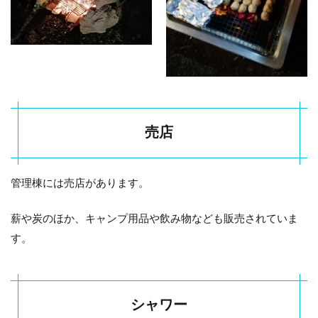
富士山
は見え
ます
か？
1.8
まと
め
売店
管理棟には売店があります。
薪や炭のほか、キャンプ用品や飲み物なども販売されていま
す。
シャワー