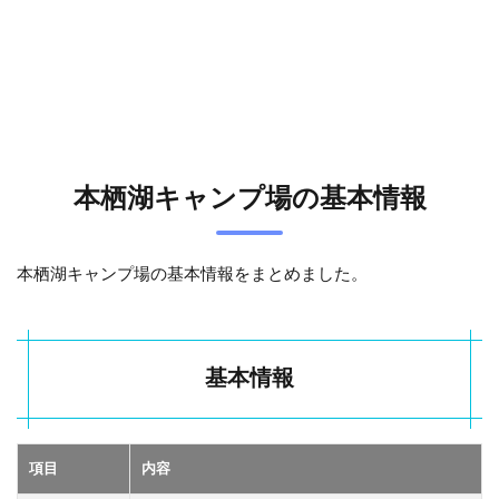
ンプ
場を
利用
して
みた
0.4.1
湖畔の
景色が
本栖湖キャンプ場の基本情報
魅力だ
った
0.4.2
本栖湖キャンプ場の基本情報をまとめました。
自然を
満喫で
きた
0.4.3
基本情報
ファミ
リーキ
ャンプ
にもお
項目
内容
すすめ