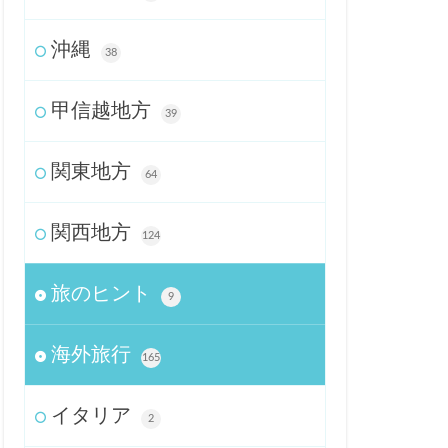
沖縄
38
甲信越地方
39
関東地方
64
関西地方
124
旅のヒント
9
海外旅行
165
イタリア
2