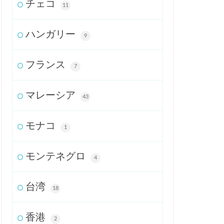
チェコ
11
ハンガリー
9
フランス
7
マレーシア
43
モナコ
1
モンテネグロ
4
台湾
18
香港
2