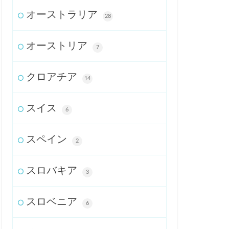
オーストラリア
28
オーストリア
7
クロアチア
14
スイス
6
スペイン
2
スロバキア
3
スロベニア
6