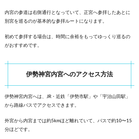
の御
朱印
内宮の参道は右側通行となっていて、正宮へ参拝したあとに
の受
付場
別宮を巡るのが基本的な参拝ルートになります。
所
4.4
初めて参拝する場合は、時間に余裕をもってゆっくり巡るの
伊勢
がおすすめです。
神宮
内宮
の御
朱印
の受
伊勢神宮内宮へのアクセス方法
付時
間
4.5
伊勢神宮内宮へは、JR・近鉄「伊勢市駅」や「宇治山田駅」
伊勢
から路線バスでアクセスできます。
神宮
内宮
の御
外宮から内宮までは約5kmほど離れていて、バスで約10〜15
朱印
分ほどです。
の初
穂料