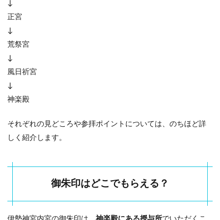
↓
内宮
への
正宮
アク
↓
セス
荒祭宮
方法
↓
3
伊
風日祈宮
勢
↓
神
神楽殿
宮
内
宮
それぞれの見どころや参拝ポイントについては、のちほど詳
の
参
しく紹介します。
拝
モ
デ
ル
御朱印はどこでもらえる？
コ
ー
ス
3.1
伊勢神宮内宮の御朱印は、
神楽殿にある授与所
でいただくこ