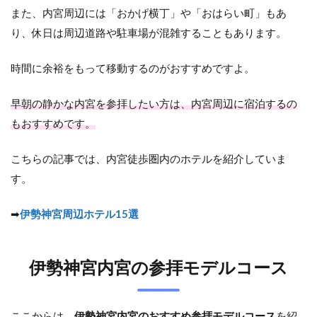
また、内宮周辺には「おかげ横丁」や「おはらい町」もあ
5
内
り、休日は周辺道路や駐車場が混雑することもあります。
宮
参
時間に余裕をもって移動するのがおすすめですよ。
拝
後
に
早朝の静かな内宮を参拝したい方は、内宮周辺に宿泊するの
立
もおすすめです。
ち
寄
り
こちらの記事では、内宮徒歩圏内のホテルを紹介していま
た
す。
い
ス
ポ
➡
伊勢神宮周辺ホテル15選
ッ
ト
5.1
伊勢神宮内宮の参拝モデルコース
おか
げ横
丁・
おは
ここからは、
伊勢神宮内宮のおすすめ参拝モデルコース
を紹