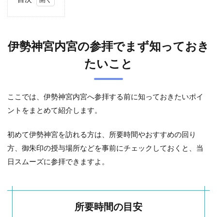
1
伊
勢
伊勢神宮内宮の参拝でまず知っておき
神
宮
たいこと
内
宮
の
参
ここでは、伊勢神宮内宮へ参拝する前に知っておきたいポイ
拝
ントをまとめて紹介します。
で
ま
ず
初めて伊勢神宮を訪れる方は、所要時間やおすすめの回り
知
方、御朱印の授与場所などを事前にチェックしておくと、当
っ
て
日スムーズに参拝できますよ。
お
き
た
い
こ
所要時間の目安
と