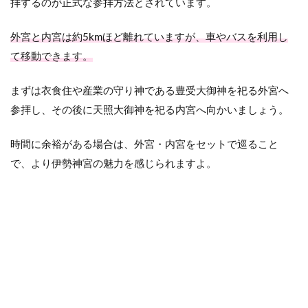
拝するのが正式な参拝方法とされています。
3.6
正宮
外宮と内宮は約5kmほど離れていますが、車やバスを利用し
3.7
て移動できます。
御稲
御倉
(みし
まずは衣食住や産業の守り神である豊受大御神を祀る外宮へ
ねの
参拝し、その後に天照大御神を祀る内宮へ向かいましょう。
みく
ら)
時間に余裕がある場合は、外宮・内宮をセットで巡ること
3.8
で、より伊勢神宮の魅力を感じられますよ。
内宮
別宮
荒祭
宮(あ
らま
つり
のみ
や)
3.9
内宮
別宮