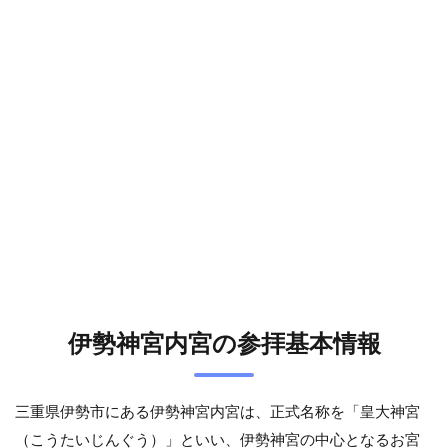
風日
折宮
(かざ
ひの
みの
みや)
3.10
神楽殿
4
伊
勢
神
宮
内
宮
の
伊勢神宮内宮の参拝基本情報
御
朱
印
三重県伊勢市にある伊勢神宮内宮は、正式名称を「皇大神宮
情
報
（こうたいじんぐう）」といい、伊勢神宮の中心となるお宮