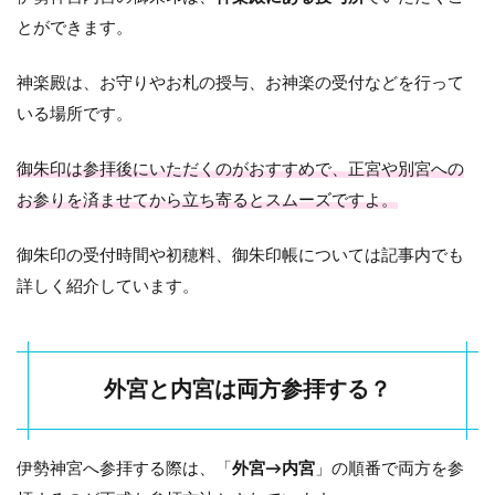
宇治
とができます。
橋
3.2
神楽殿は、お守りやお札の授与、お神楽の受付などを行って
神苑
いる場所です。
3.3
第一
御朱印は参拝後にいただくのがおすすめで、正宮や別宮への
鳥居
お参りを済ませてから立ち寄るとスムーズですよ。
3.4
五十
御朱印の受付時間や初穂料、御朱印帳については記事内でも
鈴川
詳しく紹介しています。
御手
洗場
3.5
瀧祭
外宮と内宮は両方参拝する？
神(た
きま
つり
のか
伊勢神宮へ参拝する際は、「
外宮→内宮
」の順番で両方を参
み)