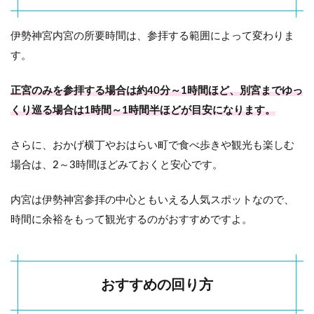
1.1
所要
伊勢神宮内宮の所要時間は、参拝する範囲によって変わりま
時間
す。
の目
安
正宮のみを参拝する場合は約40分～1時間ほど、別宮までゆっ
1.2
くり巡る場合は1時間～1時間半ほどが目安になります。
おす
すめ
の回
さらに、おかげ横丁やおはらい町で食べ歩きや観光も楽しむ
り方
場合は、2～3時間ほどみておくと安心です。
1.3
御朱
内宮は伊勢神宮参拝の中心ともいえる人気スポットなので、
印は
どこ
時間に余裕をもって観光するのがおすすめですよ。
でも
らえ
る？
1.4
おすすめの回り方
外宮
と内