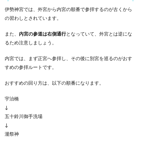
宮は
両方
伊勢神宮では、外宮から内宮の順番で参拝するのが古くから
参拝
の習わしとされています。
す
る？
また、
内宮の参道は右側通行
となっていて、外宮とは逆にな
2
るため注意しましょう。
伊
勢
神
内宮では、まず正宮へ参拝し、その後に別宮を巡るのがおす
宮
すめの参拝ルートです。
内
宮
の
おすすめの回り方は、以下の順番になります。
参
拝
基
宇治橋
本
↓
情
報
五十鈴川御手洗場
↓
2.1
伊勢
瀧祭神
神宮