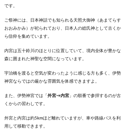
4.1
です。
伊勢
神宮
ご祭神には、日本神話でも知られる天照大御神（あまてらす
で御
朱印
おおみかみ）が祀られており、日本人の総氏神として古くか
をい
ら信仰を集めています。
ただ
ける
宮社
内宮は五十鈴川のほとりに位置していて、境内全体が豊かな
森に囲まれた神聖な空間になっています。
4.2
伊勢
神宮
宇治橋を渡ると空気が変わったように感じる方も多く、伊勢
内宮
神宮ならではの厳かな雰囲気を体感できますよ。
の御
朱印
デザ
また、伊勢神宮では「
外宮→内宮
」の順番で参拝するのが古
イン
くからの習わしです。
4.3
伊勢
外宮と内宮は約5kmほど離れていますが、車や路線バスを利
神宮
内宮
用して移動できます。