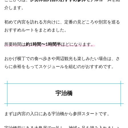
らい
介します。
町
6
初めて内宮を訪れる方向けに、定番の見どころや別宮を巡る
伊
おすすめルートをまとめました。
勢
神
宮
所要時間は
約1時間〜1時間半
ほどになります。
内
宮
参
おかげ横丁での食べ歩きや周辺観光も楽しみたい場合は、さ
拝
らに余裕をもってスケジュールを組むのがおすすめです。
情
報
ま
と
め
宇治橋
まずは内宮の入口にある宇治橋から参拝スタートです。