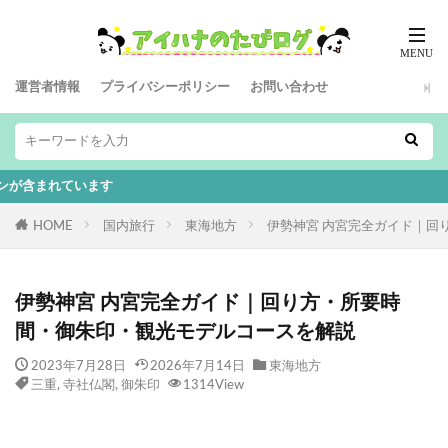
運営者情報
プライバシーポリシー
お問い合わせ
本
HOME
国内旅行
東海地方
伊勢神宮 内宮完全ガイド｜回
伊勢神宮 内宮完全ガイド｜回り方・所要時
間・御朱印・観光モデルコースを解説
2023年7月28日
2026年7月14日
東海地方
三重
,
寺社仏閣
,
御朱印
1314View