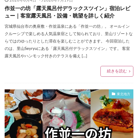
2026年6月4日
2026年7月19日
作並一の坊「露天風呂付デラックスツイン」宿泊レビ
ュー｜客室露天風呂・設備・眺望を詳しく紹介
宮城県仙台市の奥座敷・作並温泉にある「作並一の坊」。 オールイン
クルーシブで楽しめる人気温泉宿として知られており、里山リゾートな
らではのゆったりとした滞在を楽しむことができます。 今回宿泊した
のは、里山Seyryuにある「露天風呂付デラックスツイン」です。 客室
露天風呂やハンモック付きのテラスを備え […]
続きを読む
東北地方