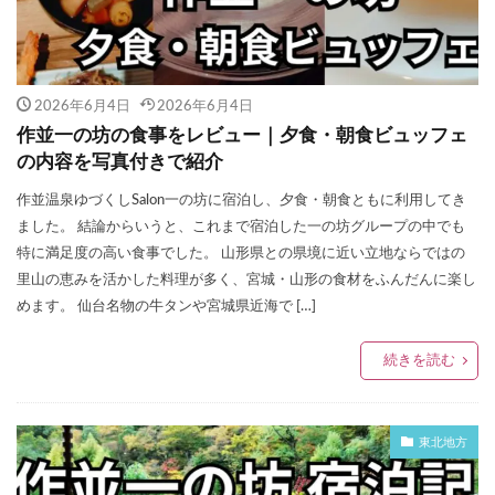
2026年6月4日
2026年6月4日
作並一の坊の食事をレビュー｜夕食・朝食ビュッフェ
の内容を写真付きで紹介
作並温泉ゆづくしSalon一の坊に宿泊し、夕食・朝食ともに利用してき
ました。 結論からいうと、これまで宿泊した一の坊グループの中でも
特に満足度の高い食事でした。 山形県との県境に近い立地ならではの
里山の恵みを活かした料理が多く、宮城・山形の食材をふんだんに楽し
めます。 仙台名物の牛タンや宮城県近海で […]
続きを読む
東北地方