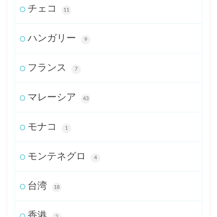
チェコ
11
ハンガリー
9
フランス
7
マレーシア
43
モナコ
1
モンテネグロ
4
台湾
18
香港
2