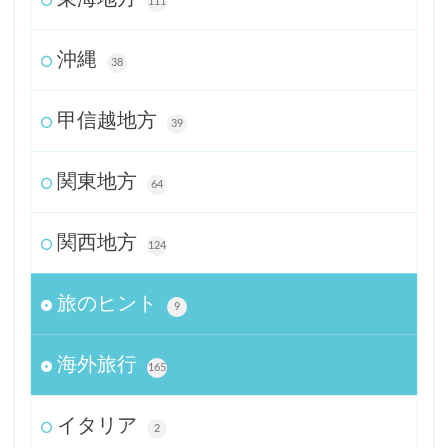
111
沖縄
38
甲信越地方
39
関東地方
64
関西地方
124
旅のヒント
9
海外旅行
165
イタリア
2