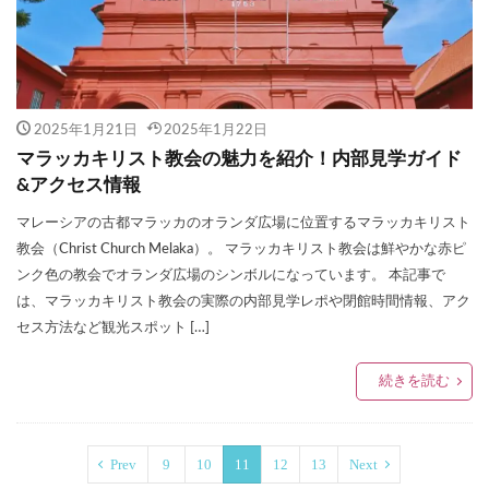
2025年1月21日
2025年1月22日
マラッカキリスト教会の魅力を紹介！内部見学ガイド
&アクセス情報
マレーシアの古都マラッカのオランダ広場に位置するマラッカキリスト
教会（Christ Church Melaka）。 マラッカキリスト教会は鮮やかな赤ピ
ンク色の教会でオランダ広場のシンボルになっています。 本記事で
は、マラッカキリスト教会の実際の内部見学レポや閉館時間情報、アク
セス方法など観光スポット […]
続きを読む
Prev
9
10
11
12
13
Next