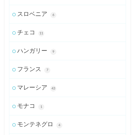
スロベニア
6
チェコ
11
ハンガリー
9
フランス
7
マレーシア
43
モナコ
1
モンテネグロ
4