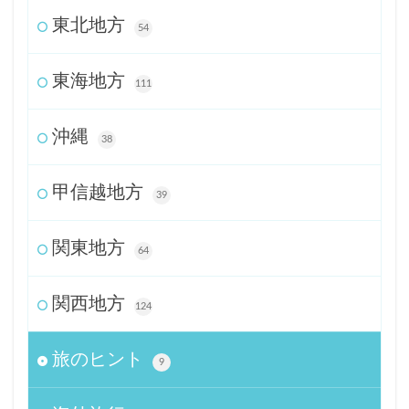
東北地方
54
東海地方
111
沖縄
38
甲信越地方
39
関東地方
64
関西地方
124
旅のヒント
9