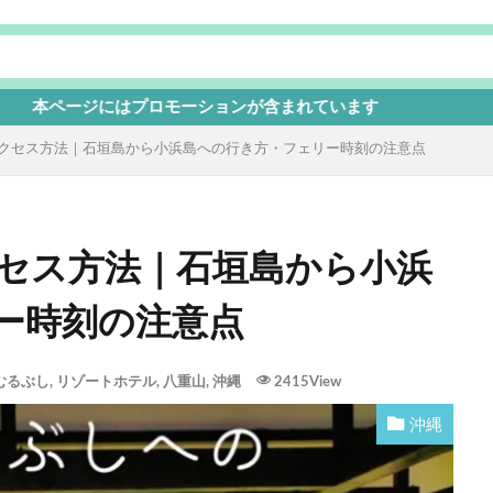
はプロモーションが含まれています
クセス方法｜石垣島から小浜島への行き方・フェリー時刻の注意点
セス方法｜石垣島から小浜
ー時刻の注意点
むるぶし
,
リゾートホテル
,
八重山
,
沖縄
2415View
沖縄