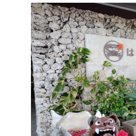
アク
セス
方法
【全
体の
流
れ】
1.1
石垣
空港
→ 小
浜島
まで
のア
クセ
ス概
要
1.2