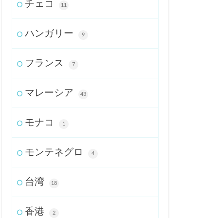
チェコ
11
ハンガリー
9
フランス
7
マレーシア
43
モナコ
1
モンテネグロ
4
台湾
18
香港
2