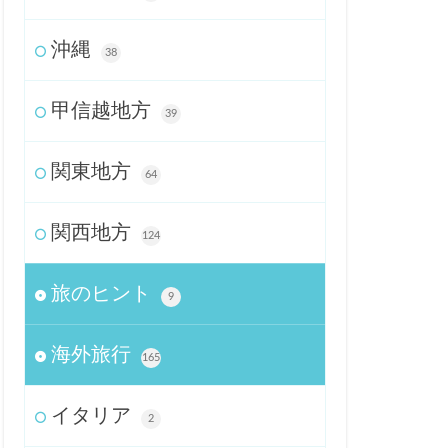
沖縄
38
甲信越地方
39
関東地方
64
関西地方
124
旅のヒント
9
海外旅行
165
イタリア
2