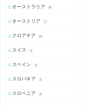
オーストラリア
28
オーストリア
7
クロアチア
14
スイス
6
スペイン
2
スロバキア
3
スロベニア
6