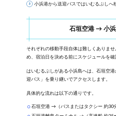
小浜港から送迎バスではいむるぶしへ
行
き
方
2.1
石垣空港 → 小
石垣
空港
→ 石
それぞれの移動手段自体は難しくありませ
垣港
離島
め、宿泊日を決める前にスケジュールを確
ター
ミナ
はいむるぶしがある小浜島へは、石垣空港
ル
迎バス」を乗り継いでアクセスします。
（バ
ス・
タク
具体的な流れは以下の通りです。
シ
ー）
石垣空港 →（バスまたはタクシー 約30
2.2