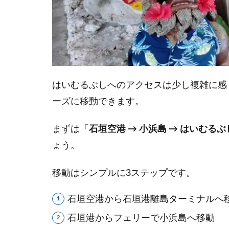
所要
時間
と移
動の
ポイ
ント
2
はいむるぶしへのアクセスは少し複雑に感
石
ーズに移動できます。
垣
空
まずは「
石垣空港 → 小浜島 → はいむるぶ
港
か
ょう。
ら
小
移動はシンプルに3ステップです。
浜
島
石垣空港から石垣港離島ターミナルへ
ま
で
石垣港からフェリーで小浜島へ移動
の