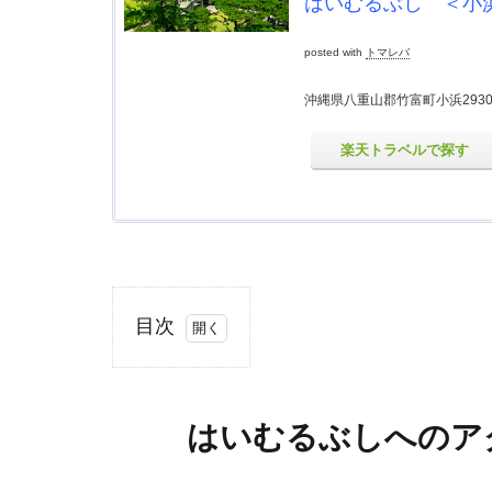
はいむるぶし ＜小
posted with
トマレバ
沖縄県八重山郡竹富町小浜293
楽天トラベルで探す
目次
1
はい
むる
はいむるぶしへのア
ぶし
への