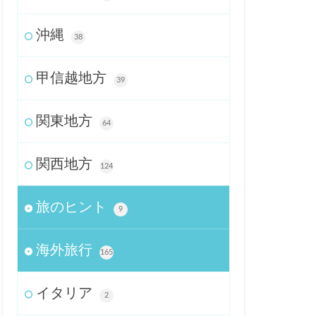
沖縄
38
甲信越地方
39
関東地方
64
関西地方
124
旅のヒント
9
海外旅行
165
イタリア
2