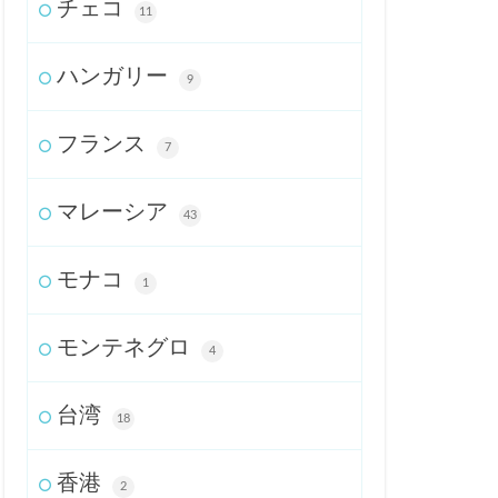
チェコ
11
ハンガリー
9
フランス
7
マレーシア
43
モナコ
1
モンテネグロ
4
台湾
18
香港
2