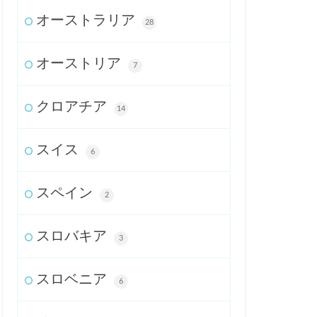
オーストラリア
28
オーストリア
7
クロアチア
14
スイス
6
スペイン
2
スロバキア
3
スロベニア
6