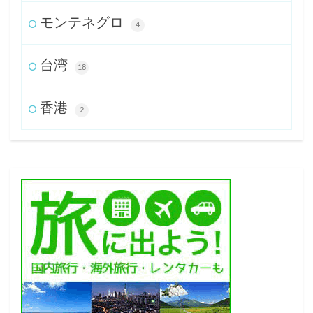
モンテネグロ
4
台湾
18
香港
2