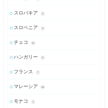
スロバキア
3
スロベニア
6
チェコ
11
ハンガリー
9
フランス
7
マレーシア
43
モナコ
1