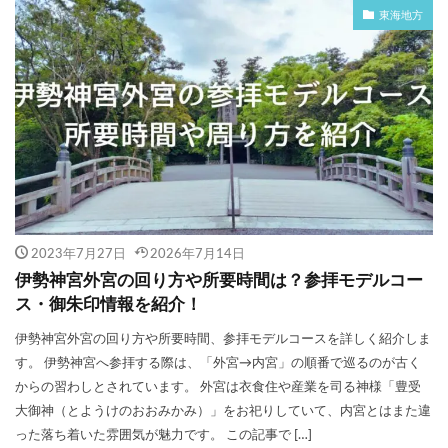
東海地方
2023年7月27日
2026年7月14日
伊勢神宮外宮の回り方や所要時間は？参拝モデルコー
ス・御朱印情報を紹介！
伊勢神宮外宮の回り方や所要時間、参拝モデルコースを詳しく紹介しま
す。 伊勢神宮へ参拝する際は、「外宮→内宮」の順番で巡るのが古く
からの習わしとされています。 外宮は衣食住や産業を司る神様「豊受
大御神（とようけのおおみかみ）」をお祀りしていて、内宮とはまた違
った落ち着いた雰囲気が魅力です。 この記事で […]