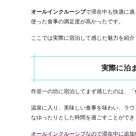
にお
オールインクルーシブ
で滞在中も快適に過
すす
め？
使った食事の満足度が高かったです。
2
ここでは実際に宿泊して感じた魅力を紹介
作並
一の
坊へ
のア
実際に泊
クセ
ス・
送迎
情報
作並一の坊に宿泊してまず感じたのは、「
2.1
仙台
温泉に入り、美味しい食事を味わい、ラウ
駅か
なゆったりとした時間を過ごすことができ
らの
アク
オールインクルーシブなので滞在中に追加
セス