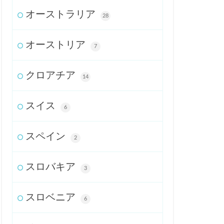
オーストラリア
28
オーストリア
7
クロアチア
14
スイス
6
スペイン
2
スロバキア
3
スロベニア
6