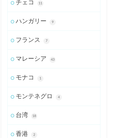
チェコ
11
ハンガリー
9
フランス
7
マレーシア
43
モナコ
1
モンテネグロ
4
台湾
18
香港
2