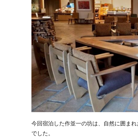
実際
に泊
まっ
て感
じた
魅力
1.2
自然
に囲
まれ
た非
日常
を楽
しめ
た
1.3
今回宿泊した作並一の坊は、自然に囲まれ
どん
でした。
な人