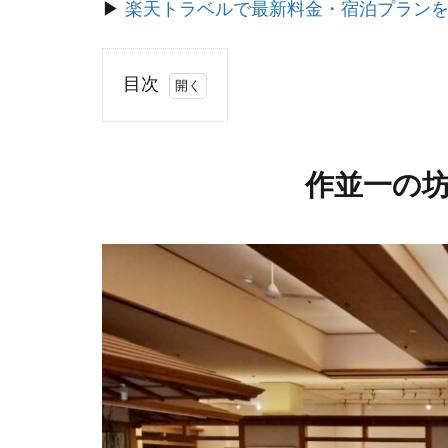
▶
楽天トラベルで最新料金・宿泊プラン
目次
1
作
並
作並一の
一
の
坊
に
宿
泊
し
た
感
想
1.1