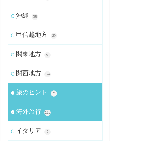
沖縄
38
甲信越地方
39
関東地方
64
関西地方
124
旅のヒント
9
海外旅行
165
イタリア
2