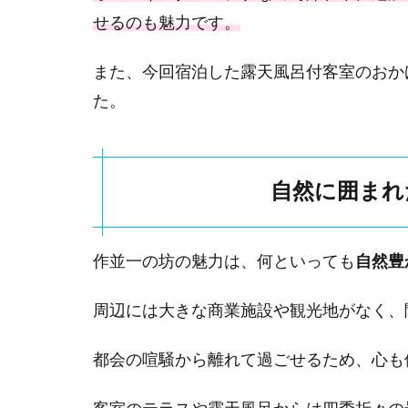
せるのも魅力です。
2.2
作並
また、今回宿泊した露天風呂付客室のおか
駅か
らの
た。
無料
送迎
バス
自然に囲まれ
2.3
駐車
場情
報
作並一の坊の魅力は、何といっても
自然豊
3
周辺には大きな商業施設や観光地がなく、
作
並
一
都会の喧騒から離れて過ごせるため、心も
の
坊