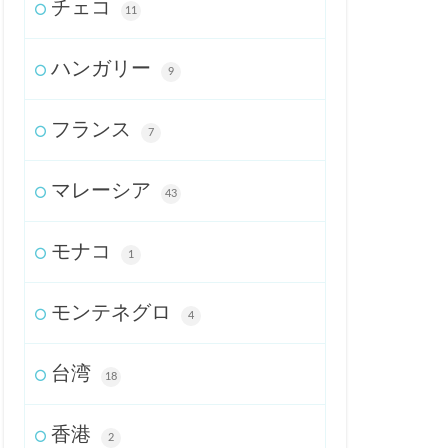
チェコ
11
ハンガリー
9
フランス
7
マレーシア
43
モナコ
1
モンテネグロ
4
台湾
18
香港
2