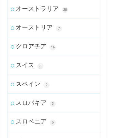
オーストラリア
28
オーストリア
7
クロアチア
14
スイス
6
スペイン
2
スロバキア
3
スロベニア
6