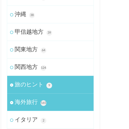
沖縄
38
甲信越地方
39
関東地方
64
関西地方
124
旅のヒント
9
海外旅行
165
イタリア
2