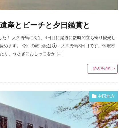
争遺産とビーチと夕日鑑賞と
てきました！ 大久野島に3泊、4日目に尾道に数時間立ち寄り観光し
から読めます。 今回の旅行記は③、大久野島3日目です。休暇村
り、うさぎにおしっこをか […]
続きを読む
中国地方